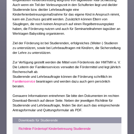
eingekauften Kinderbetreuung aufgrund von tageweiser Kita-Schließung.
Auch wenn ein Teil der Vorlesungszeit in den Schulferien liegt und die/der
Studierende bzw. die/der Lehrbeauftragte eine
Kinderferienbetreuungsmaßnahme für das eigene Kind in Anspruch nimmt,
kann ein Zuschuss gezahlt werden. Zusätzlich können Eltern von
Säuglingen, die noch keinen Anspruch auf einen Regelbetreuungsplatz
haben, die Förderung nutzen und auch für Seminarteilnahmen tagsüber an
Werktagen Babysitting organisieren.
Ziel der Förderung ist bei Studierenden, erfolgreiches (Weiter-) Studieren
zu unterstützen, sowie bei Lehrbeauftragen mit Kind/ern, die Sicherstellung
der Lehre zu unterstützen.
Zur Verfügung gestellt werden die Mittel vom Förderkreis der HMTMH e. V.
Die Leiterin der Familienservices verwaltet die Fördermittel und legt jährlich
Rechenschaft ab.
Studierende und Lehrbeauftragte können die Förderung schriftlich im
Familienservice
beantragen und werden dazu auch gern persönlich
beraten.
Genauere Informationen entnehmen Sie bitte den Dokumenten im rechten
Download-Bereich auf dieser Seite. Neben der jeweiligen Richtlinie für
Studierende und Lehrbeauftragte, finden Sie dort auch das entsprechende
Antragsformular und Quittungsformular als PDF.
Downloads für Studierende
Richtlinie Fördertopf Kinderbetreuung Studierende