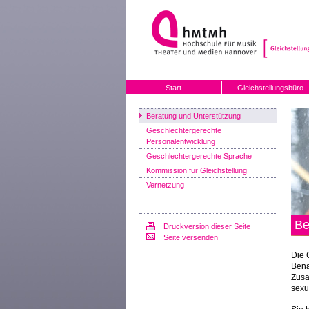
Start
Gleichstellungsbüro
Beratung und Unterstützung
Geschlechtergerechte
Personalentwicklung
Geschlechtergerechte Sprache
Kommission für Gleichstellung
Vernetzung
Be
Druckversion dieser Seite
Seite versenden
Die 
Bena
Zusa
sexu