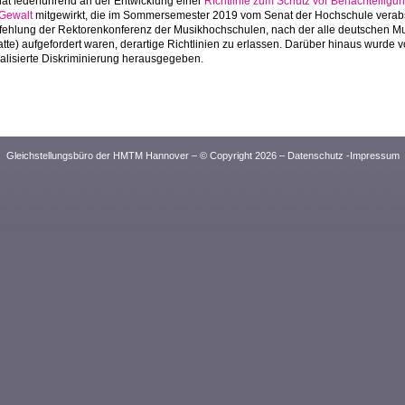
hat federführend an der Entwicklung einer
Richtlinie zum Schutz vor Benachteiligun
Gewalt
mitgewirkt, die im Sommersemester 2019 vom Senat der Hochschule verabs
ehlung der Rektorenkonferenz der Musikhochschulen, nach der alle deutschen M
tte) aufgefordert waren, derartige Richtlinien zu erlassen. Darüber hinaus wurde 
alisierte Diskriminierung herausgegeben.
Gleichstellungsbüro der HMTM Hannover – © Copyright 2026 –
Datenschutz
-
Impressum