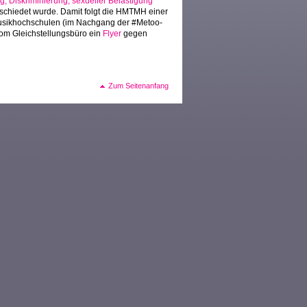
g, Diskriminierung, sexueller Belästigung
chiedet wurde. Damit folgt die HMTMH einer
usikhochschulen (im Nachgang der #Metoo-
vom Gleichstellungsbüro ein
Flyer
gegen
Zum Seitenanfang