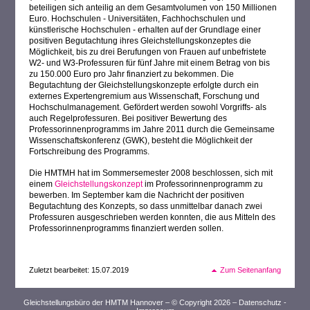
beteiligen sich anteilig an dem Gesamtvolumen von 150 Millionen
Euro. Hochschulen - Universitäten, Fachhochschulen und
künstlerische Hochschulen - erhalten auf der Grundlage einer
positiven Begutachtung ihres Gleichstellungskonzeptes die
Möglichkeit, bis zu drei Berufungen von Frauen auf unbefristete
W2- und W3-Professuren für fünf Jahre mit einem Betrag von bis
zu 150.000 Euro pro Jahr finanziert zu bekommen. Die
Begutachtung der Gleichstellungskonzepte erfolgte durch ein
externes Expertengremium aus Wissenschaft, Forschung und
Hochschulmanagement. Gefördert werden sowohl Vorgriffs- als
auch Regelprofessuren. Bei positiver Bewertung des
Professorinnenprogramms im Jahre 2011 durch die Gemeinsame
Wissenschaftskonferenz (GWK), besteht die Möglichkeit der
Fortschreibung des Programms.
Die HMTMH hat im Sommersemester 2008 beschlossen, sich mit
einem
Gleichstellungskonzept
im Professorinnenprogramm zu
bewerben. Im September kam die Nachricht der positiven
Begutachtung des Konzepts, so dass unmittelbar danach zwei
Professuren ausgeschrieben werden konnten, die aus Mitteln des
Professorinnenprogramms finanziert werden sollen.
Zuletzt bearbeitet: 15.07.2019
Zum Seitenanfang
Gleichstellungsbüro der HMTM Hannover – © Copyright 2026 –
Datenschutz
-