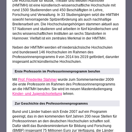
Die Hochschule für Musik, Theater und Medien Hannover
(HMTMH) ist eine künstlerisch-wissenschaftliche Hochschule mit
rund 1500 Studierenden und 450 Beschäftigten in Lehre,
Forschung und Verwaltung. In 33 Studiengängen setzt die HMTMH
sowohl hervorragende Spitzenförderung als auch nachhaltige
Breitenarbeit um. Die Hochschulangehörigen stammen aktuell aus
57 Nationen und studieren und arbeiten in fünf künstlerischen und
sechs wissenschaftlichen Instituten an sechs Standorten in
Hannover. Vielfalt ist ein zentrales Merkmal in der HMTMH.
Neben der HMTMH werden elf niedersächsische Hochschulen
und bundesweit 146 Hochschulen im Rahmen des
Professorinnenprogramms II von 2014 bis 2019 gefördert, darunter
insgesamt acht künstlerische Hochschulen.
Erste Professorin im Professorinnenprogramm berufen
Mit
Prof. Friederike Stahmer
wurde zum Sommersemester 2009
die erste Professorin im Rahmen des Professorinnenprogramms
an die HMTMH berufen. Sie wird im neuen Masterstudiengang
Kinder- und Jugendchorleitung
lehren.
Zur Geschichte des Professorinnenprogramms
Bund und Länder haben sich Ende 2007 auf ein Programm
geeinigt, das in den kommenden fünf Jahren 200 neue Stellen für
Professorinnen an den deutschen Hochschulen schaffen soll.
Dafür stellt das Bundesministerium für Bildung und Forschung
(BMBF) insgesamt 75 Millionen Euro zur Verfügung, die Länder