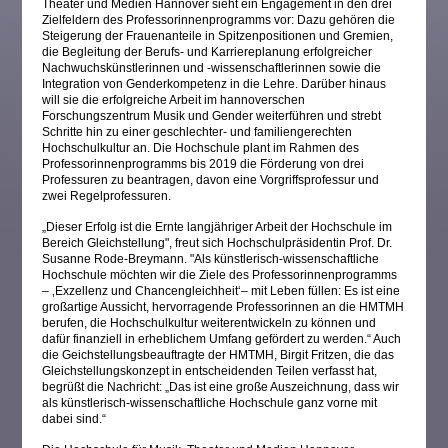
Theater und Medien Hannover sieht ein Engagement in den drei
Zielfeldern des Professorinnenprogramms vor: Dazu gehören die
Steigerung der Frauenanteile in Spitzenpositionen und Gremien,
die Begleitung der Berufs- und Karriereplanung erfolgreicher
Nachwuchskünstlerinnen und -wissenschaftlerinnen sowie die
Integration von Genderkompetenz in die Lehre. Darüber hinaus
will sie die erfolgreiche Arbeit im hannoverschen
Forschungszentrum Musik und Gender weiterführen und strebt
Schritte hin zu einer geschlechter- und familiengerechten
Hochschulkultur an. Die Hochschule plant im Rahmen des
Professorinnenprogramms bis 2019 die Förderung von drei
Professuren zu beantragen, davon eine Vorgriffsprofessur und
zwei Regelprofessuren.
„Dieser Erfolg ist die Ernte langjähriger Arbeit der Hochschule im
Bereich Gleichstellung", freut sich Hochschulpräsidentin Prof. Dr.
Susanne Rode-Breymann. "Als künstlerisch-wissenschaftliche
Hochschule möchten wir die Ziele des Professorinnenprogramms
– ‚Exzellenz und Chancengleichheit‘– mit Leben füllen: Es ist eine
großartige Aussicht, hervorragende Professorinnen an die HMTMH
berufen, die Hochschulkultur weiterentwickeln zu können und
dafür finanziell in erheblichem Umfang gefördert zu werden.“ Auch
die Geichstellungsbeauftragte der HMTMH, Birgit Fritzen, die das
Gleichstellungskonzept in entscheidenden Teilen verfasst hat,
begrüßt die Nachricht: „Das ist eine große Auszeichnung, dass wir
als künstlerisch-wissenschaftliche Hochschule ganz vorne mit
dabei sind.“