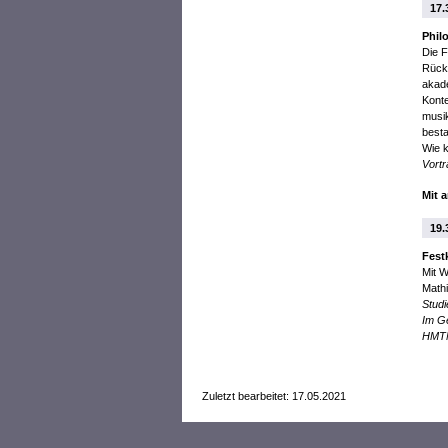
17.
Phil
Die F
Rücks
akade
Konte
musik
besta
Wie 
Vortr
Mit 
19.
Fest
Mit 
Mathi
Stud
Im Ge
HMTM
Zuletzt bearbeitet: 17.05.2021