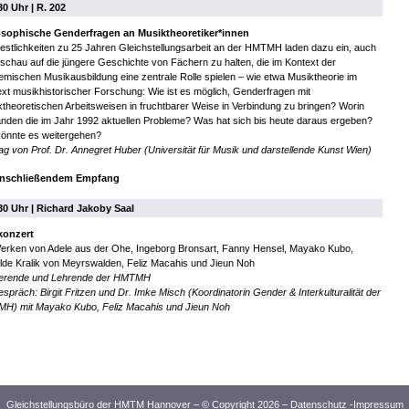
30 Uhr | R. 202
osophische Genderfragen an Musiktheoretiker*innen
estlichkeiten zu 25 Jahren Gleichstellungsarbeit an der HMTMH laden dazu ein, auch
chau auf die jüngere Geschichte von Fächern zu halten, die im Kontext der
mischen Musikausbildung eine zentrale Rolle spielen – wie etwa Musiktheorie im
xt musikhistorischer Forschung: Wie ist es möglich, Genderfragen mit
theoretischen Arbeitsweisen in fruchtbarer Weise in Verbindung zu bringen? Worin
nden die im Jahr 1992 aktuellen Probleme? Was hat sich bis heute daraus ergeben?
könnte es weitergehen?
ag von Prof. Dr. Annegret Huber (Universität für Musik und darstellende Kunst Wien)
anschließendem Empfang
30 Uhr | Richard Jakoby Saal
konzert
Werken von Adele aus der Ohe, Ingeborg Bronsart, Fanny Hensel, Mayako Kubo,
lde Kralik von Meyrswalden, Feliz Macahis und Jieun Noh
ierende und Lehrende der HMTMH
spräch: Birgit Fritzen und Dr. Imke Misch (Koordinatorin Gender & Interkulturalität der
H) mit Mayako Kubo, Feliz Macahis und Jieun Noh
Gleichstellungsbüro der HMTM Hannover – © Copyright 2026 –
Datenschutz
-
Impressum