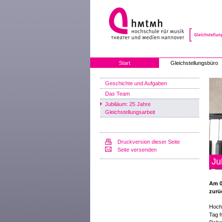
Start
Gleichstellungsbüro
Geschichte und Aufgaben
Das Team
Jubiläum: 25 Jahre
Gleichstellungsarbeit
Druckversion dieser Seite
Seite versenden
Ju
Am 0
zurü
Hoch
Tag h