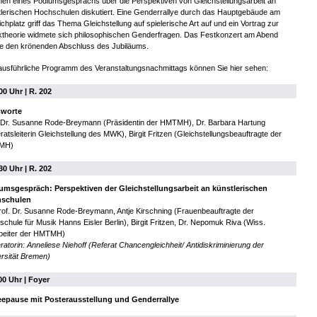
n eines Podiumsgesprächs über die Perspektiven von Gleichstellungsarbeit an
lerischen Hochschulen diskutiert. Eine Genderrallye durch das Hauptgebäude am
hplatz griff das Thema Gleichstellung auf spielerische Art auf und ein Vortrag zur
ktheorie widmete sich philosophischen Genderfragen. Das Festkonzert am Abend
te den krönenden Abschluss des Jubiläums.
usführliche Programm des Veranstaltungsnachmittags können Sie hier sehen:
00 Uhr | R. 202
worte
. Dr. Susanne Rode-Breymann (Präsidentin der HMTMH), Dr. Barbara Hartung
ratsleiterin Gleichstellung des MWK), Birgit Fritzen (Gleichstellungsbeauftragte der
MH)
30 Uhr | R. 202
umsgespräch: Perspektiven der Gleichstellungsarbeit an künstlerischen
schulen
rof. Dr. Susanne Rode-Breymann, Antje Kirschning (Frauenbeauftragte der
chule für Musik Hanns Eisler Berlin), Birgit Fritzen, Dr. Nepomuk Riva (Wiss.
rbeiter der HMTMH)
atorin: Anneliese Niehoff (Referat Chancengleichheit/ Antidiskriminierung der
rsität Bremen)
00 Uhr | Foyer
eepause mit Posterausstellung und Genderrallye