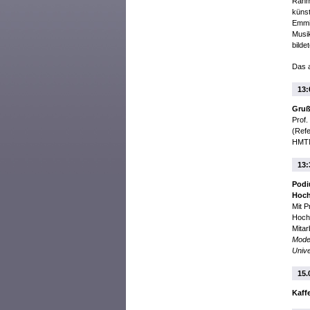
Rahme
künst
Emmic
Musi
bilde
Das a
13:
Gruß
Prof
(Refe
HMT
13:
Podi
Hoch
Mit P
Hochs
Mita
Moder
Unive
15.
Kaff